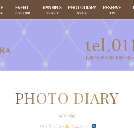
LE
EVENT
RANKING
PHOTO DIARY
RESERVE
ール
イベント情報
ランキング
写メ日記
予約
PHOTO DIARY
写メ日記
TOP
/
写メ日記
/
11(土)12:30〜