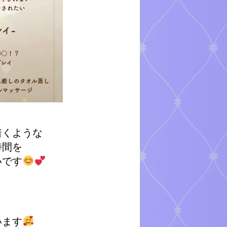
着くような
時間を
いです
います