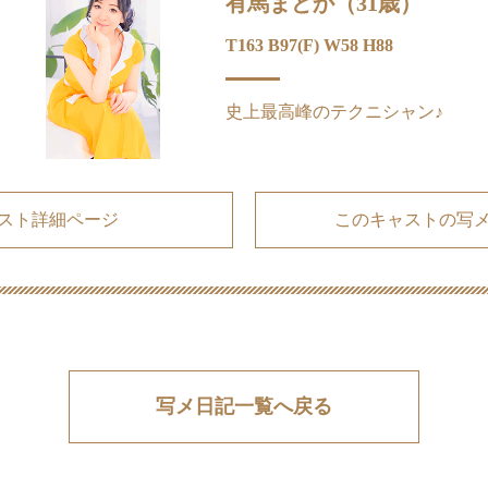
有馬まどか（31歳）
T163 B97(F) W58 H88
史上最高峰のテクニシャン♪
スト詳細ページ
このキャストの写
写メ日記一覧へ戻る