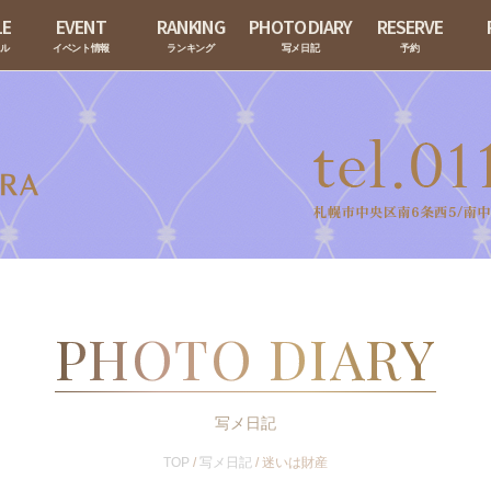
LE
EVENT
RANKING
PHOTO DIARY
RESERVE
ール
イベント情報
ランキング
写メ日記
予約
PHOTO DIARY
写メ日記
TOP
/
写メ日記
/
迷いは財産