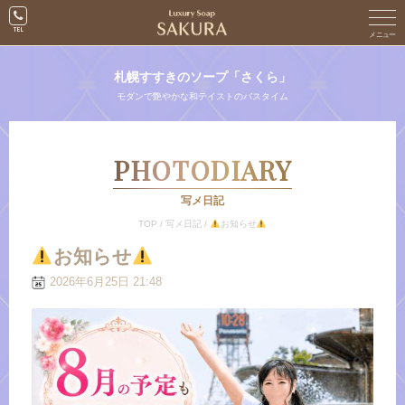
札幌すすきのソープ「さくら」
モダンで艶やかな和テイストのバスタイム
PHOTODIARY
写メ日記
TOP
/
写メ日記
/
お知らせ
お知らせ
2026年6月25日 21:48