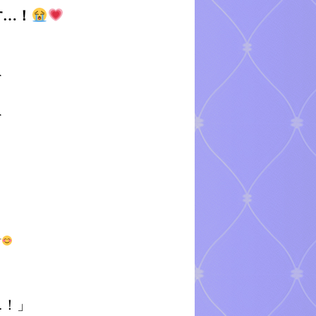
す…！
て
て
す
…！」