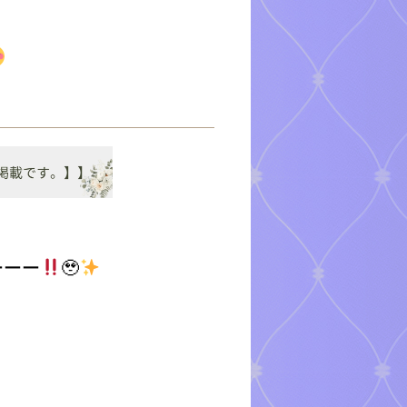
ーーー
🥹