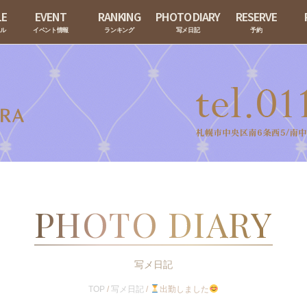
LE
EVENT
RANKING
PHOTO DIARY
RESERVE
ール
イベント情報
ランキング
写メ日記
予約
PHOTO DIARY
写メ日記
TOP
/
写メ日記
/
出勤しました