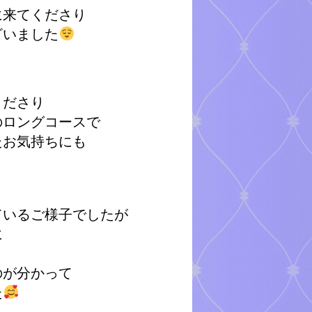
に来てくださり
ざいました
くださり
のロングコースで
たお気持ちにも
ているご様子でしたが
に
のが分かって
た