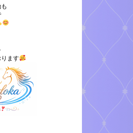
運動も
ので
を
おります