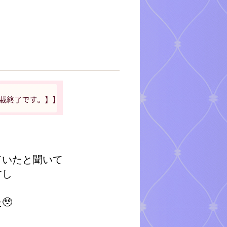
ていたと聞いて
すし
が
🥹