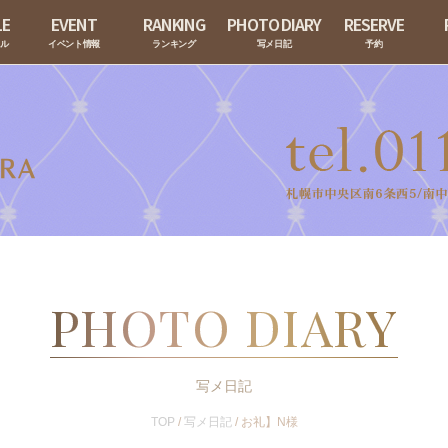
LE
EVENT
RANKING
PHOTO DIARY
RESERVE
ール
イベント情報
ランキング
写メ日記
予約
PHOTO DIARY
写メ日記
TOP
/
写メ日記
/
お礼】N様