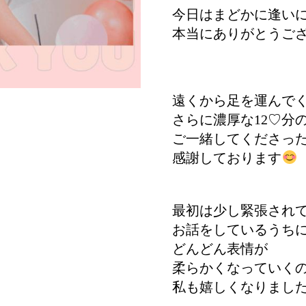
今日はまどかに逢い
本当にありがとうご
遠くから足を運んで
さらに濃厚な12♡分
ご一緒してくださっ
感謝しております
最初は少し緊張され
お話をしているうち
どんどん表情が
柔らかくなっていく
私も嬉しくなりまし