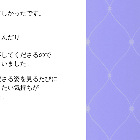
ら
嬉しかったです。
り
しんだり
応してくださるので
まいました。
ださる姿を見るたびに
きたい気持ちが
た。