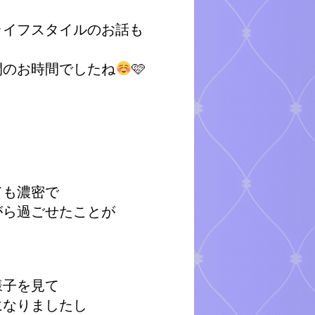
ライフスタイルのお話も
間のお時間でしたね
🩷
ても濃密で
がら過ごせたことが
。
様子を見て
になりましたし