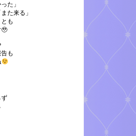
かった」
「また来る」
ことも
🥹
ルや
報告も
ね
らず
がら