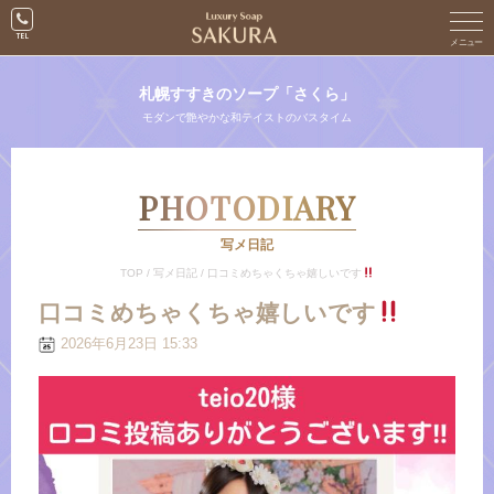
札幌すすきのソープ「さくら」
モダンで艶やかな和テイストのバスタイム
PHOTODIARY
写メ日記
TOP
/
写メ日記
/
口コミめちゃくちゃ嬉しいです
口コミめちゃくちゃ嬉しいです
2026年6月23日 15:33