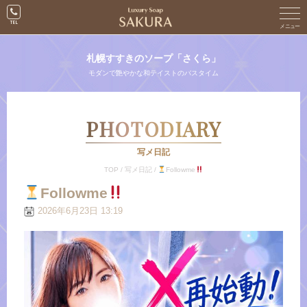
札幌すすきのソープ「さくら」
モダンで艶やかな和テイストのバスタイム
PHOTODIARY
写メ日記
TOP
/
写メ日記
/
Followme
Followme
2026年6月23日 13:19