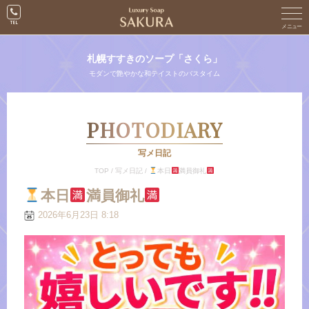
札幌すすきのソープ「さくら」
モダンで艶やかな和テイストのバスタイム
PHOTODIARY
写メ日記
TOP
/
写メ日記
/
本日
満員御礼
本日
満員御礼
2026年6月23日 8:18