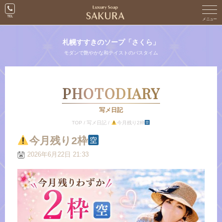
札幌すすきのソープ「さくら」
モダンで艶やかな和テイストのバスタイム
PHOTODIARY
写メ日記
TOP
/
写メ日記
/
今月残り2枠
今月残り2枠
2026年6月22日 21:33