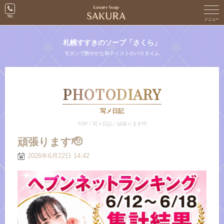
札幌すすきのソープ「さくら」
モダンで艶やかな和テイストのバスタイム
PHOTODIARY
写メ日記
TOP
/
写メ日記
/
頑張ります🫡
頑張ります🫡
2026年6月22日 14:42