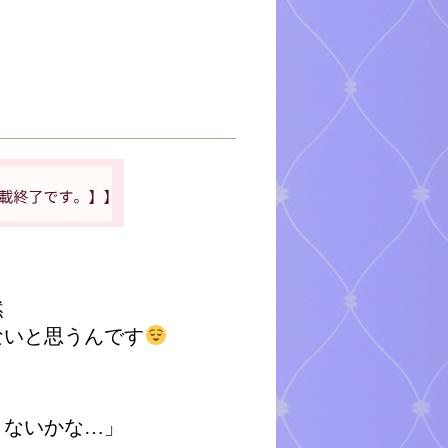
然
ないと思うんです
とないかな…」