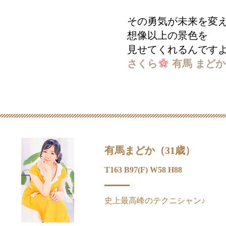
その勇気が未来を変
想像以上の景色を
見せてくれるんです
さくら
有馬 まどか
有馬まどか（31歳）
T163 B97(F) W58 H88
史上最高峰のテクニシャン♪