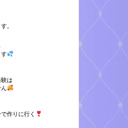
ます。
し
ます
経験は
せん
分で作りに行く