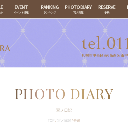
LE
EVENT
RANKING
PHOTO DIARY
RESERVE
ール
イベント情報
ランキング
写メ日記
予約
PHOTO DIARY
写メ日記
TOP
/
写メ日記
/
奇跡