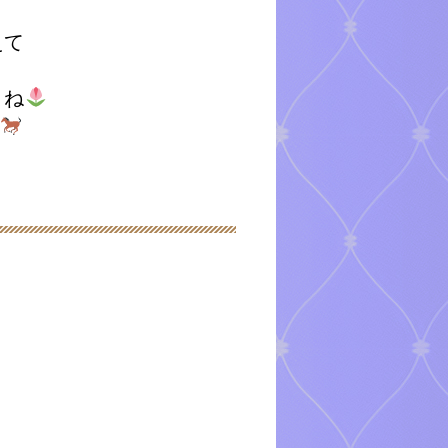
えて
よね