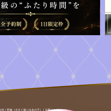
女性
|
即姫（今すぐ遊べる女の子）
|
出勤スケジュール