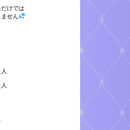
るだけでは
りません
た人
た人
ら