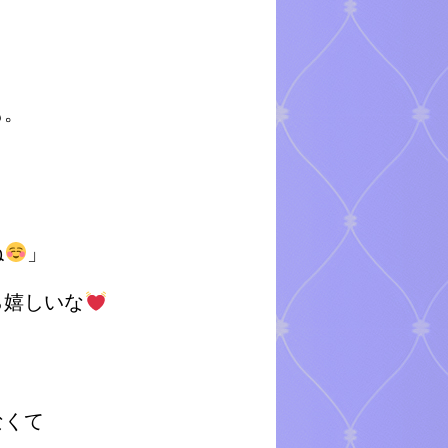
。
も。
ね
」
ら嬉しいな
、
なくて