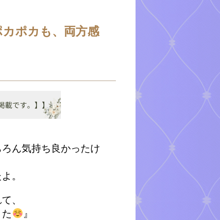
ポカポカも、両方感
ちろん気持ち良かったけ
たよ。
れて、
きた
』