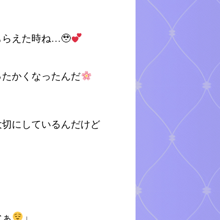
らえた時ね…🥹
、
ったかくなったんだ
大切にしているんだけど
なぁ
」