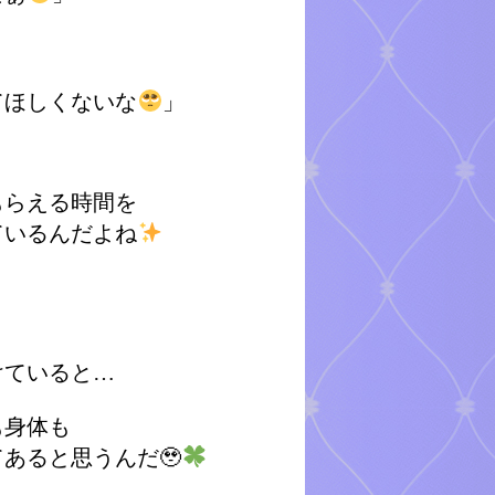
」
てほしくないな
」
もらえる時間を
ているんだよね
けていると…
も身体も
あると思うんだ🥹