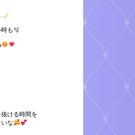
も
時も🫧
ね
、
を抜ける時間を
しいな