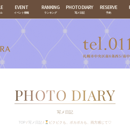
LE
EVENT
RANKING
PHOTO DIARY
RESERVE
ール
イベント情報
ランキング
写メ日記
予約
PHOTO DIARY
写メ日記
TOP
/
写メ日記
/
ビクビクも、ポカポカも、両方感じて♡