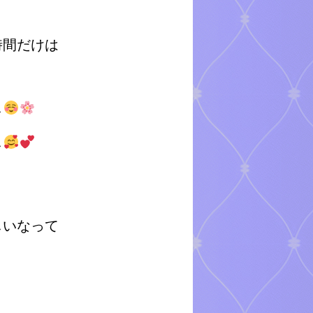
時間だけは
し
し
しいなって