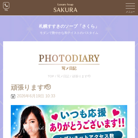
札幌すすきのソープ「さくら」
モダンで艶やかな和テイストのバスタイム
PHOTODIARY
写メ日記
TOP
/
写メ日記
/
頑張ります🫡
頑張ります🫡
2026年6月19日 10:33