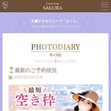
札幌すすきのソープ「さくら」
モダンで艶やかな和テイストのバスタイム
PHOTODIARY
写メ日記
TOP
/
写メ日記
/
最新のご予約状況
最新のご予約状況
2026年6月19日 8:48