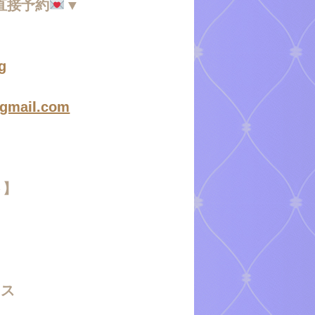
直接予約
▼
g
@gmail.com
ト】
ース