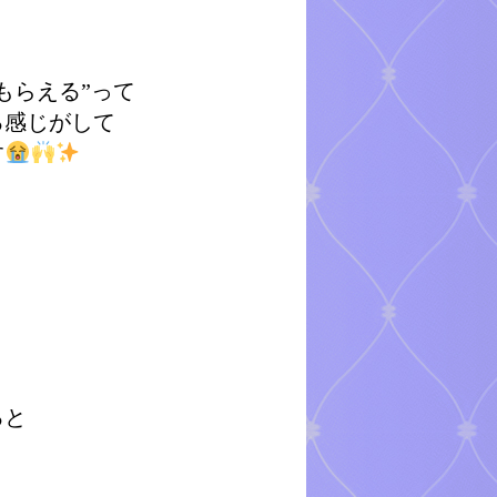
もらえる”って
る感じがして
す
ると