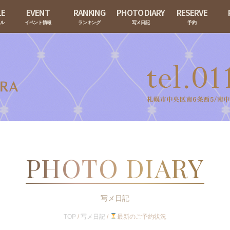
LE
EVENT
RANKING
PHOTO DIARY
RESERVE
ール
イベント情報
ランキング
写メ日記
予約
PHOTO DIARY
写メ日記
TOP
/
写メ日記
/
最新のご予約状況