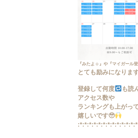
『みたよ☺︎』や『マイガール
とても励みになりま
登録して何度
も読
アクセス数や
ランキングも上がっ
嬉しいです🥹
:*:*:*:*:*:*:*:*:*:*:*:*:*