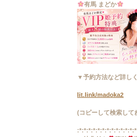
有馬 まどか
▼予約方法など詳し
lit.link/madoka2
(コピーして検索して
:*:*:*:*:*:*:*:*:*:*:*:*:*