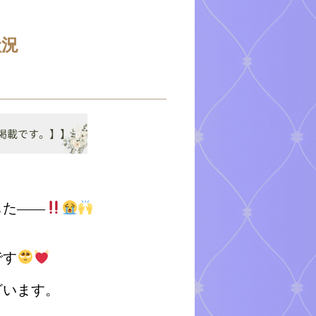
状況
した――
です
ざいます。