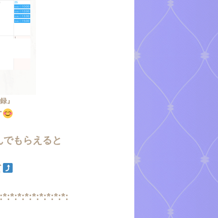
登録』
す
んでもらえると
て
:*:*:*:*:*:*:*:*:*: