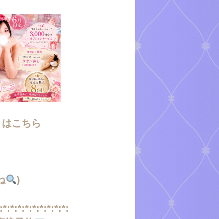
くはこちら
ね
)
:*:*:*:*:*:*:*:*:*: