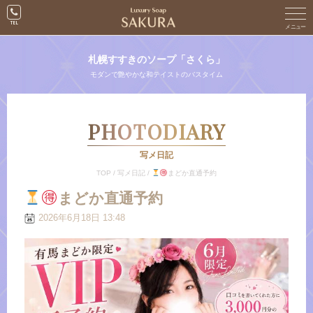
札幌すすきのソープ「さくら」
モダンで艶やかな和テイストのバスタイム
PHOTODIARY
写メ日記
TOP
/
写メ日記
/
まどか直通予約
まどか直通予約
2026年6月18日 13:48