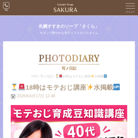
札幌すすきのソープ「さくら」
モダンで艶やかな和テイストのバスタイム
PHOTODIARY
写メ日記
TOP
/
写メ日記
/
18時はモテおじ講座
水掲載
18時はモテおじ講座
水掲載
2026年6月17日 12:48