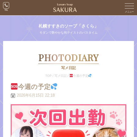
札幌すすきのソープ「さくら」
モダンで艶やかな和テイストのバスタイム
PHOTODIARY
写メ日記
TOP
/
写メ日記
/
今週の予定
今週の予定
2026年6月15日 22:18