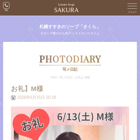
札幌すすきのソープ「さくら」
モダンで艶やかな和テイストのバスタイム
PHOTODIARY
写メ日記
TOP
/
写メ日記
/
お礼】M様
お礼】M様
2026年6月15日 20:18