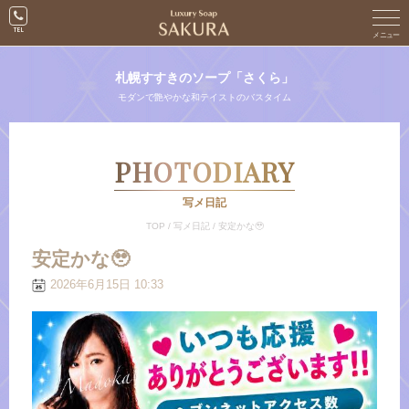
札幌すすきのソープ「さくら」
モダンで艶やかな和テイストのバスタイム
PHOTODIARY
写メ日記
TOP
/
写メ日記
/
安定かな🥹
安定かな🥹
2026年6月15日 10:33