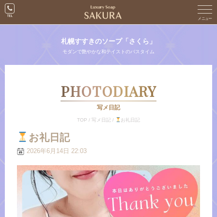
札幌すすきのソープ「さくら」
モダンで艶やかな和テイストのバスタイム
PHOTODIARY
写メ日記
TOP
/
写メ日記
/
お礼日記
お礼日記
2026年6月14日 22:03