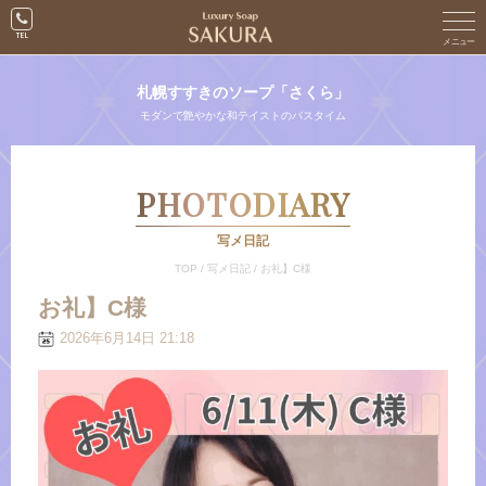
札幌すすきのソープ「さくら」
モダンで艶やかな和テイストのバスタイム
PHOTODIARY
写メ日記
TOP
/
写メ日記
/
お礼】C様
お礼】C様
2026年6月14日 21:18