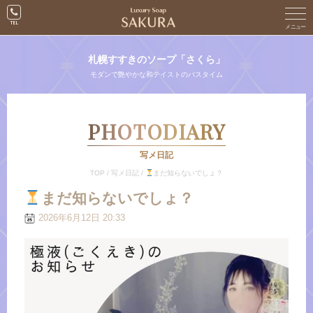
札幌すすきのソープ「さくら」
モダンで艶やかな和テイストのバスタイム
PHOTODIARY
写メ日記
TOP
/
写メ日記
/
まだ知らないでしょ？
まだ知らないでしょ？
2026年6月12日 20:33