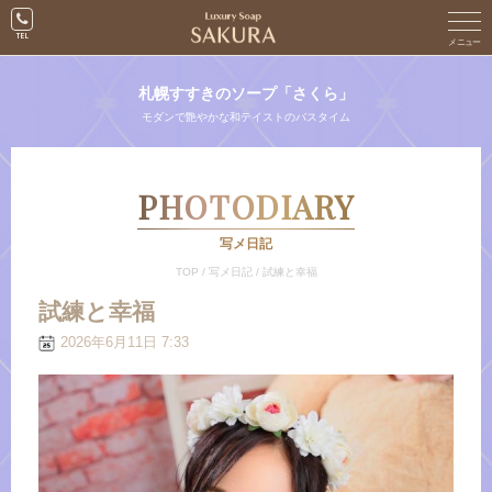
札幌すすきのソープ「さくら」
モダンで艶やかな和テイストのバスタイム
PHOTODIARY
写メ日記
TOP
/
写メ日記
/
試練と幸福
試練と幸福
2026年6月11日 7:33