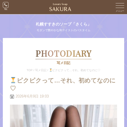
札幌すすきのソープ「さくら」
モダンで艶やかな和テイストのバスタイム
PHOTODIARY
写メ日記
TOP
/
写メ日記
/
ピクピクって…それ、初めてなのに♡
ピクピクって…それ、初めてなのに
♡
2026年6月9日 19:03