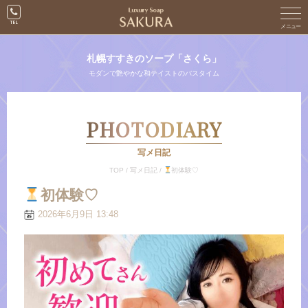
札幌すすきのソープ「さくら」
モダンで艶やかな和テイストのバスタイム
PHOTODIARY
写メ日記
TOP
/
写メ日記
/
初体験♡
初体験♡
2026年6月9日 13:48