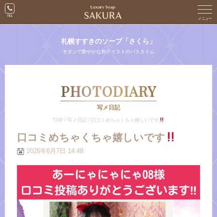
札幌すすきのソープ「さくら」
モダンで艶やかな和テイストのバスタイム
PHOTODIARY
写メ日記
TOP
/
写メ日記
/
口コミめちゃくちゃ嬉しいです
口コミめちゃくちゃ嬉しいです
2026年6月7日 14:48