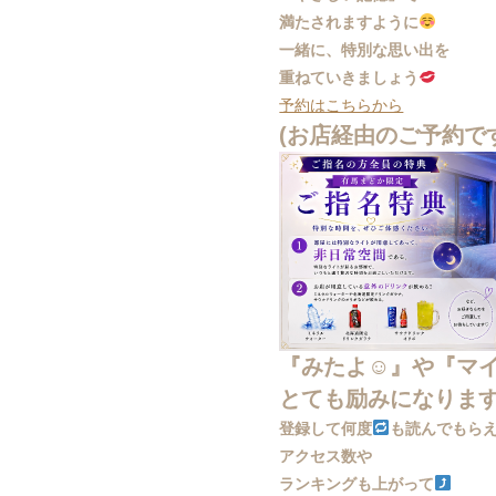
満たされますように
一緒に、特別な思い出を
重ねていきましょう
予約はこちらから
(お店経由のご予約で
『みたよ☺︎』や『マ
とても励みになりま
登録して何度
も読んでもら
アクセス数や
ランキングも上がって