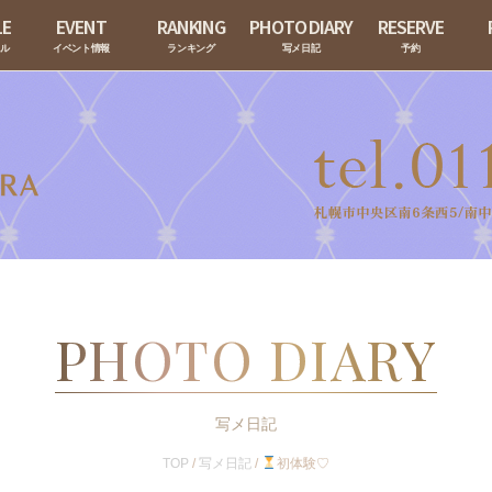
LE
EVENT
RANKING
PHOTO DIARY
RESERVE
ール
イベント情報
ランキング
写メ日記
予約
PHOTO DIARY
写メ日記
TOP
/
写メ日記
/
初体験♡