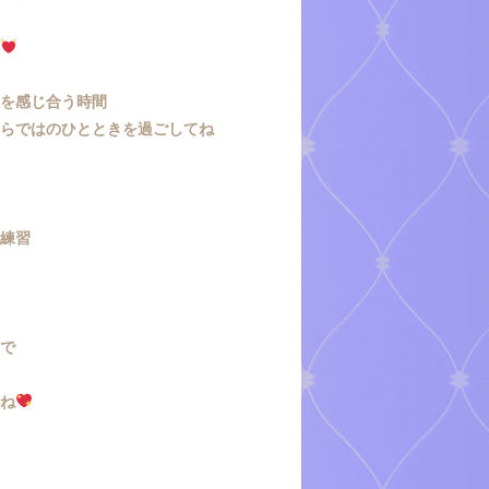
診
いを感じ合う時間
ならではのひとときを過ごしてね
戦練習
ので
いね