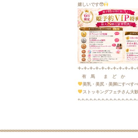
嬉しいです🥹
+-+-+-+-+-+-+-+-+-+-
有 馬 ま ど か
美乳・美尻・美脚にすべす
ストッキングフェチさん大
+-+-+-+-+-+-+-+-+-+-+-+-+-+-+-