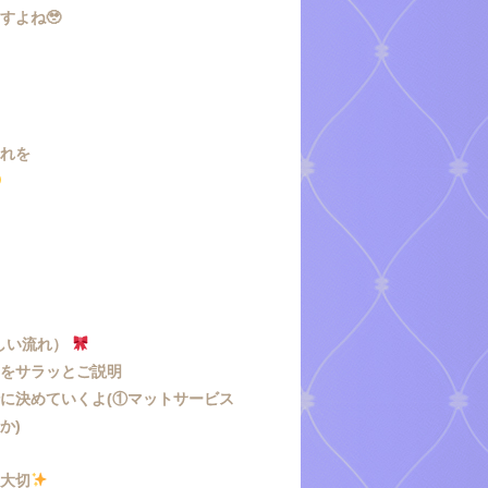
すよね🥹
…
。
流れを
しい流れ）
いをサラッとご説明
に決めていくよ(①マットサービス
か)
も大切