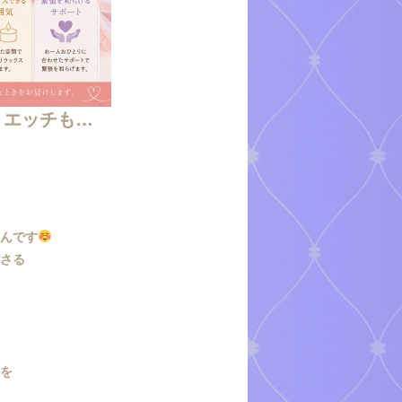
、エッチも…
るんです
ださる
…
スを