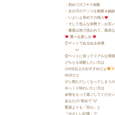
・初めてのフ⚫︎ラ体験
・女の子のアソコを観察＆触
・いよいよ初めての挿入
・そして色んな体勢で…お互
・最後は泡で洗われて、風俗
選べる楽しみ
①マットでぬるぬる体感
or
②ベットに戻ってリアルな実
どちらも体験したい方は
120分以上がおすすめだよ
90分だと
少し慌ただしくなってしまう
ゆっくり味わいたい方は
余裕をもって過ごしてくださ
あなたの“初めて”が
緊張よりも「安心」と
「やさしい記憶」で