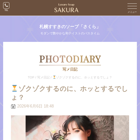
札幌すすきのソープ「さくら」
モダンで艶やかな和テイストのバスタイム
PHOTODIARY
写メ日記
TOP
/
写メ日記
/
ゾクゾクするのに、ホッとするでしょ？
ゾクゾクするのに、ホッとするでし
ょ？
2026年6月6日 18:48