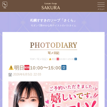
札幌すすきのソープ「さくら」
モダンで艶やかな和テイストのバスタイム
PHOTODIARY
写メ日記
TOP
/
写メ日記
/
明日
10:00〜15:00
明日
10:00〜15:00
2026年6月5日 22:03