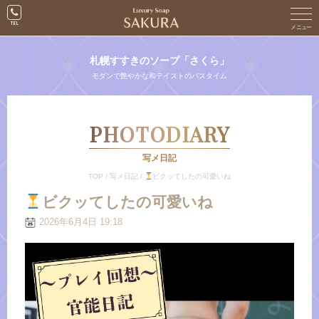
札幌すすきのソープ「さくら」
モダンで艶やかな和テイストのバスタイム
PHOTODIARY
写メ日記
TOP
/
写メ日記
/
ビクッてしたの可愛いね
ビクッてしたの可愛いね
2026年6月4日 19:18