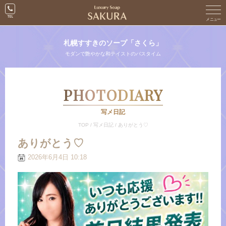
札幌すすきのソープ「さくら」
モダンで艶やかな和テイストのバスタイム
PHOTODIARY
写メ日記
TOP
/
写メ日記
/
ありがとう♡
ありがとう♡
2026年6月4日 10:18