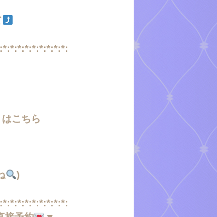
て
:*:*:*:*:*:*:*:*:*:
くはこちら
ね
)
:*:*:*:*:*:*:*:*:*:
直接予約
▼