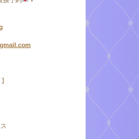
g
@gmail.com
ト】
ース