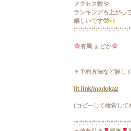
アクセス数や
ランキングも上がっ
嬉しいです🥹
:*:*:*:*:*:*:*:*:*:*:*:*:*
有馬 まどか
▼予約方法など詳し
lit.link/madoka2
(コピーして検索して
:*:*:*:*:*:*:*:*:*:*:*:*:*
▼特典付き
簡単