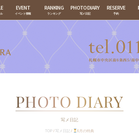
LE
EVENT
RANKING
PHOTO DIARY
RESERVE
ール
イベント情報
ランキング
写メ日記
予約
PHOTO DIARY
写メ日記
TOP
/
写メ日記
/
6月の特典