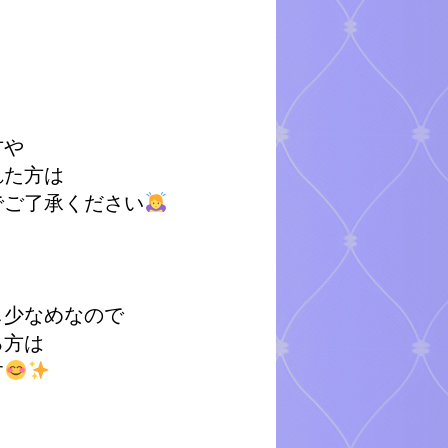
方や
れた方は
でご了承ください
し少なめなので
る方は
す