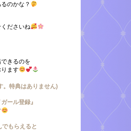
あるのかな？
せくださいね
緒できるのを
おります
す。特典はありません)
イガール登録』
す
んでもらえると