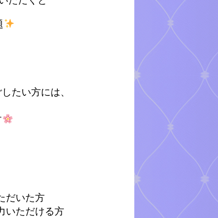
題
ごしたい方には、
に
す
、
ただいた方
力いただける方