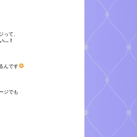
ジって、
い…！
るんです
ージでも