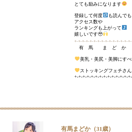
とても励みになります
登録して何度
も読んでも
アクセス数や
ランキングも上がって
嬉しいです🥹
+-+-+-+-+-+-+-+-+-+-+-+-+-+-+
有 馬 ま ど か
美乳・美尻・美脚にすべ
ストッキングフェチさん
+-+-+-+-+-+-+-+-+-+-+-+-+-+
有馬まどか（31歳）