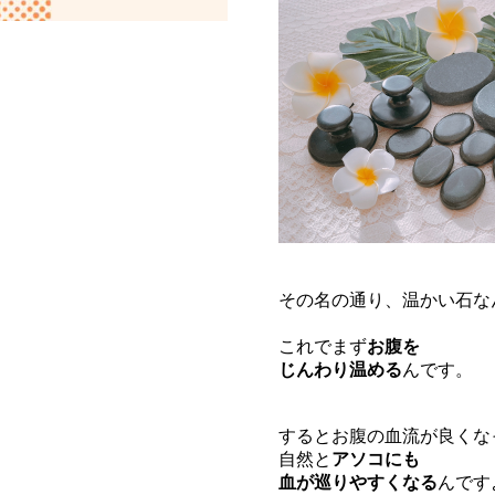
その名の通り、温かい石な
これでまず
お腹を
じんわり温める
んです。
するとお腹の血流が良くな
自然と
アソコにも
血が巡りやすくなる
んです