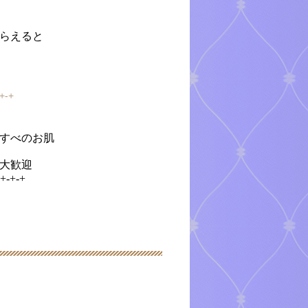
らえると
-+-+
すべのお肌
大歓迎
-+-+-+