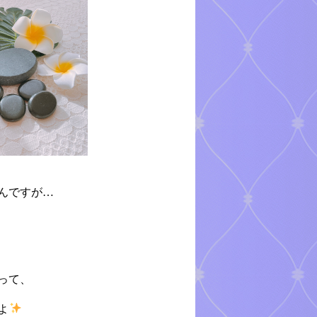
んですが…
って、
よ