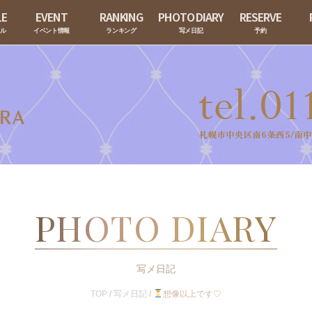
LE
EVENT
RANKING
PHOTO DIARY
RESERVE
ール
イベント情報
ランキング
写メ日記
予約
PHOTO DIARY
写メ日記
TOP
/
写メ日記
/
想像以上です♡