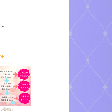
…。
ール登録』