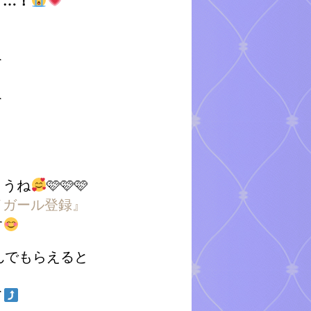
す…！
て
て
ょうね
🩷🩷🩷
イガール登録』
す
んでもらえると
て