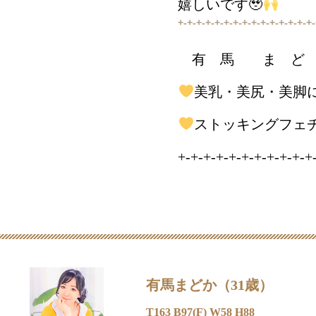
嬉しいです🥹
+-+-+-+-+-+-+-+-+-+-+-+-+-+-+
有 馬 ま ど 
美乳・美尻・美脚
ストッキングフェ
+-+-+-+-+-+-+-+-+-+-+
有馬まどか（31歳）
T163 B97(F) W58 H88