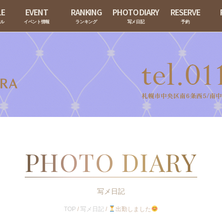
LE
EVENT
RANKING
PHOTO DIARY
RESERVE
ール
イベント情報
ランキング
写メ日記
予約
PHOTO DIARY
写メ日記
TOP
/
写メ日記
/
出勤しました