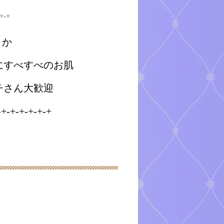
-+-+
か
にすべすべのお肌
チさん大歓迎
-+-+-+-+-+-+