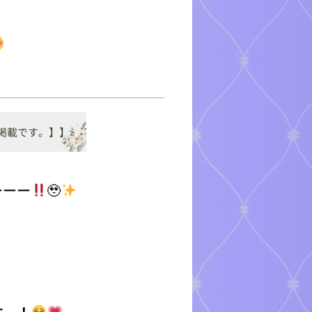
ーーー
🥹