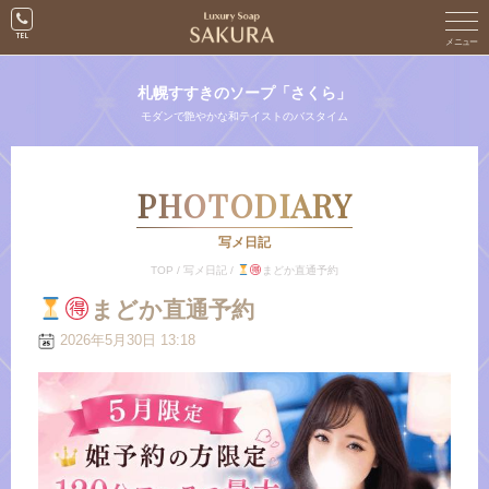
札幌すすきのソープ「さくら」
モダンで艶やかな和テイストのバスタイム
PHOTODIARY
写メ日記
TOP
/
写メ日記
/
まどか直通予約
まどか直通予約
2026年5月30日 13:18