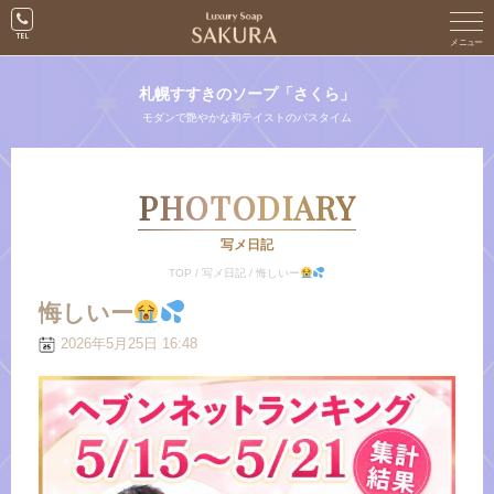
札幌すすきのソープ「さくら」
モダンで艶やかな和テイストのバスタイム
PHOTODIARY
写メ日記
TOP
/
写メ日記
/
悔しいー
悔しいー
2026年5月25日 16:48