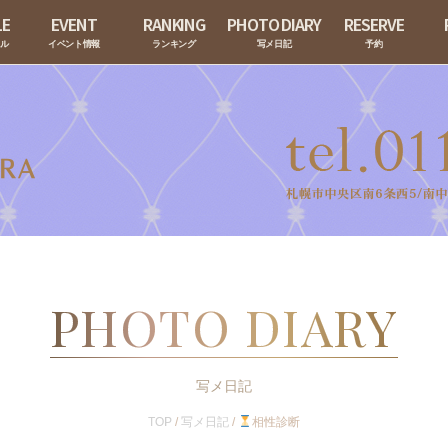
LE
EVENT
RANKING
PHOTO DIARY
RESERVE
ール
イベント情報
ランキング
写メ日記
予約
PHOTO DIARY
写メ日記
TOP
/
写メ日記
/
相性診断