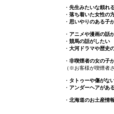
・
先生みたいな頼れ
・
落ち着いた女性の
・
思いやりのある子
・
アニメや漫画の話
・
競馬の話がしたい
・
大河ドラマや歴史
・
非喫煙者の女の子
（※お客様が喫煙者
・
タトゥーや傷がな
・
アンダーヘアがあ
・
北海道のお土産情