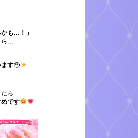
るかも…！」
たら…
います
🥹
ったら
すめです