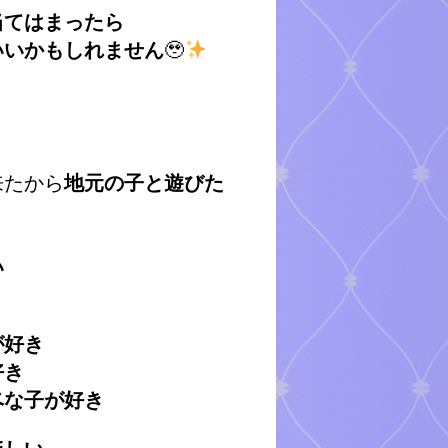
当てはまったら
いいかもしれません
🥹
来たから
地元の子と遊びた
い
が好き
好き
ベな子が好き