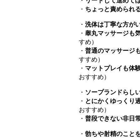
・
リードして進めて
・
ちょっと責められ
・
洗体は丁寧な方が
・
睾丸マッサージも
すめ）
・
普通のマッサージ
すすめ）
・
マットプレイも体
おすすめ）
・
ソープランドらし
・
とにかくゆっくり
おすすめ）
・
普段できない非日
・
勃ちや射精のこと