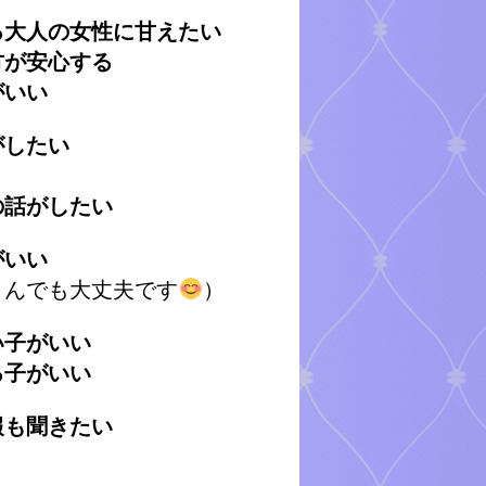
る大人の女性に甘えたい
方が安心する
がいい
がしたい
の話がしたい
がいい
さんでも大丈夫です
）
い子がいい
る子がいい
報も聞きたい