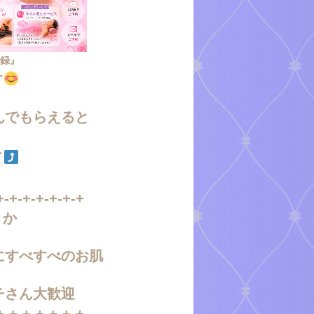
登録』
す
んでもらえると
て
+-+-+-+-+-+-+
か
にすべすべのお肌
チさん大歓迎
+-+-+-+-+-+-+