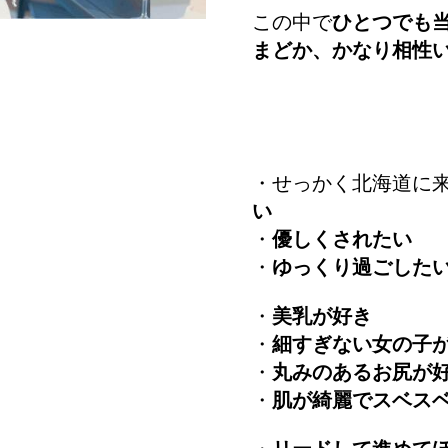
この中で
ひとつでも
まどか、かなり相性
・せっかく北海道に
い
・
優しくされたい
・
ゆっくり過ごした
・
美乳が好き
・
細すぎない女の子
・
丸みのあるお尻が
・
肌が綺麗でスベス