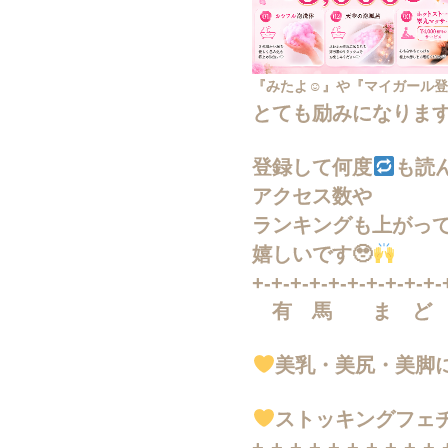
『みたよ☺︎』や『マイガール
とても励みになりま
登録して何度
も読
アクセス数や
ランキングも上がっ
嬉しいです🥹
+-+-+-+-+-+-+-+-+-+-
有 馬 ま ど 
美乳・美尻・美脚
ストッキングフェ
+-+-+-+-+-+-+-+-+-+-