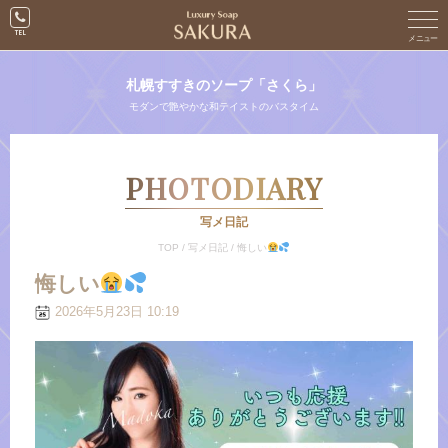
札幌すすきのソープ「さくら」
モダンで艶やかな和テイストのバスタイム
PHOTODIARY
写メ日記
TOP
/
写メ日記
/
悔しい
悔しい
2026年5月23日 10:19