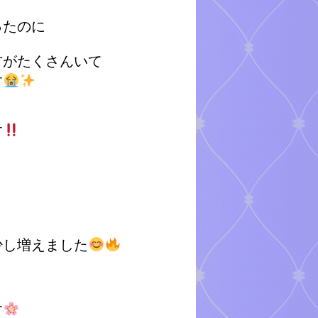
ったのに
方がたくさんいて
す
す
少し増えました
す