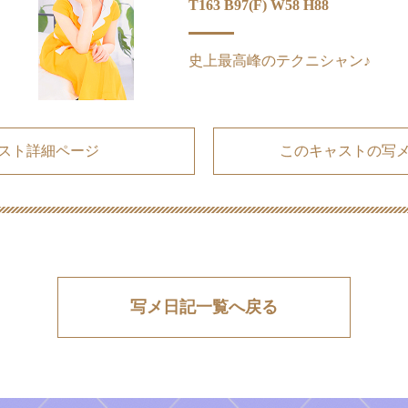
T163 B97(F) W58 H88
史上最高峰のテクニシャン♪
スト詳細ページ
このキャストの写
写メ日記一覧へ戻る