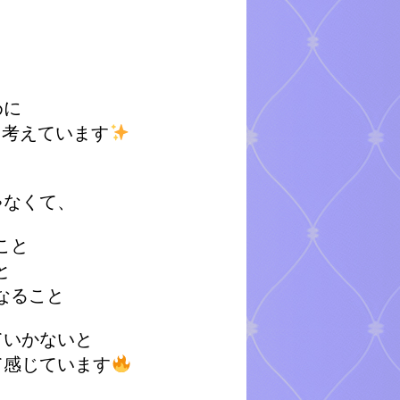
めに
ろ考えています
ゃなくて、
こと
と
なること
ていかないと
て感じています