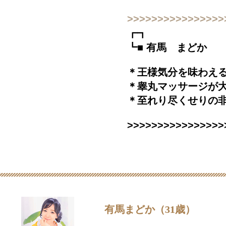
>>>>>>>>>>>>>>>>
┏┓
┗■ 有馬 まどか
＊王様気分を味わえ
＊睾丸マッサージが大
＊至れり尽くせりの
>>>>>>>>>>>>>>>>
有馬まどか（31歳）