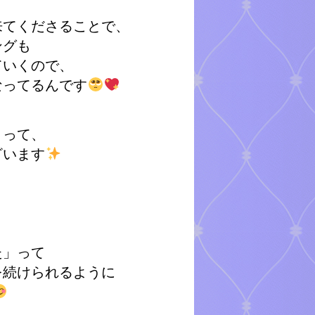
来てくださることで、
ングも
ていくので、
なってるんです
さって、
ざいます
た」って
を続けられるように