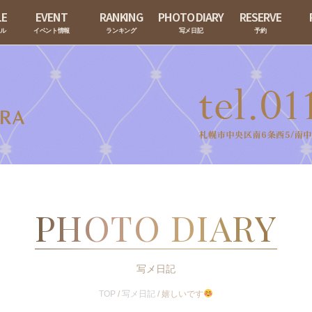
LE
EVENT
RANKING
PHOTO DIARY
RESERVE
ール
イベント情報
ランキング
写メ日記
予約
PHOTO DIARY
写メ日記
TOP
/
写メ日記
/
嬉しいです