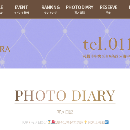
LE
EVENT
RANKING
PHOTO DIARY
RESERVE
ール
イベント情報
ランキング
写メ日記
予約
PHOTO DIARY
写メ日記
TOP
/
写メ日記
/
18時は勃起力講座
月木土掲載