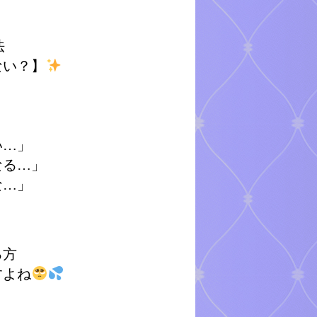
法
ない？】
い…」
なる…」
な…」
る方
すよね