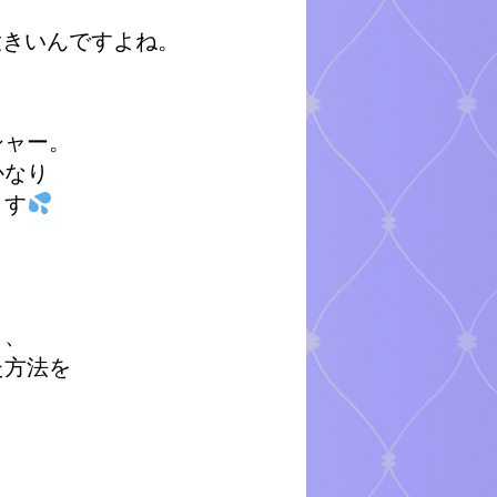
大きいんですよね。
シャー。
かなり
ます
く、
た方法を