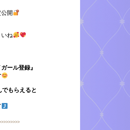
定公開
さいね
イガール登録』
す
んでもらえると
て
>>>>>>>>>