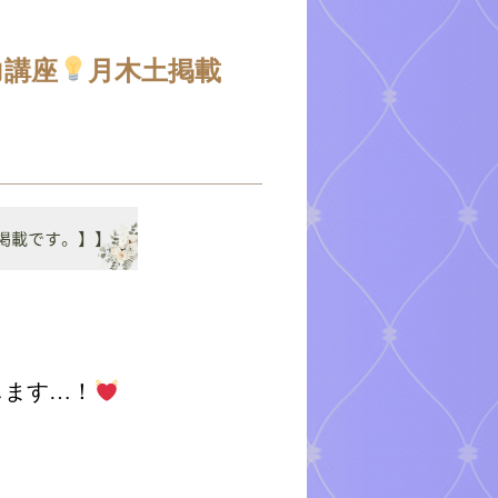
力講座
月木土掲載
します…！