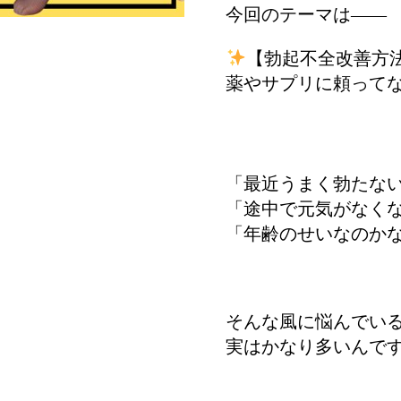
今回のテーマは――
【勃起不全改善方
薬やサプリに頼って
「最近うまく勃たな
「途中で元気がなく
「年齢のせいなのか
そんな風に悩んでい
実はかなり多いんで