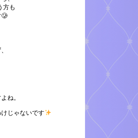
まう方も
🥲
ず、
すよね。
わけじゃないです