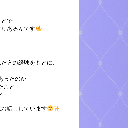
ことで
なりあるんです
んだ方の経験をもとに、
あったのか
たこと
と
にお話ししています