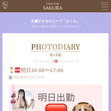
札幌すすきのソープ「さくら」
モダンで艶やかな和テイストのバスタイム
PHOTODIARY
写メ日記
TOP
/
写メ日記
/
明日10:00〜17:00
明日10:00〜17:00
2026年5月20日 22:03