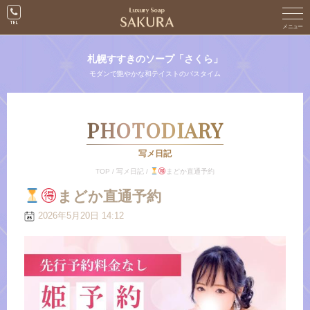
札幌すすきのソープ「さくら」
モダンで艶やかな和テイストのバスタイム
PHOTODIARY
写メ日記
TOP
/
写メ日記
/
まどか直通予約
まどか直通予約
2026年5月20日 14:12