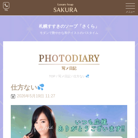
札幌すすきのソープ「さくら」
モダンで艶やかな和テイストのバスタイム
PHOTODIARY
写メ日記
TOP
/
写メ日記
/
仕方ない
仕方ない
2026年5月19日 11:27