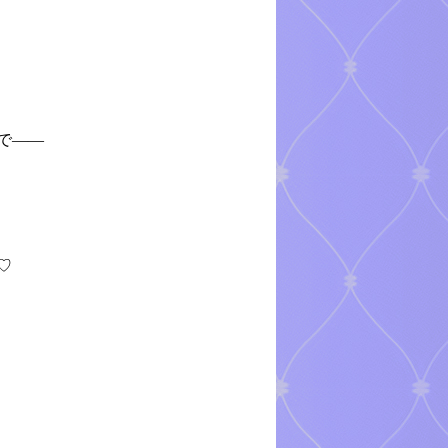
で――
♡
）