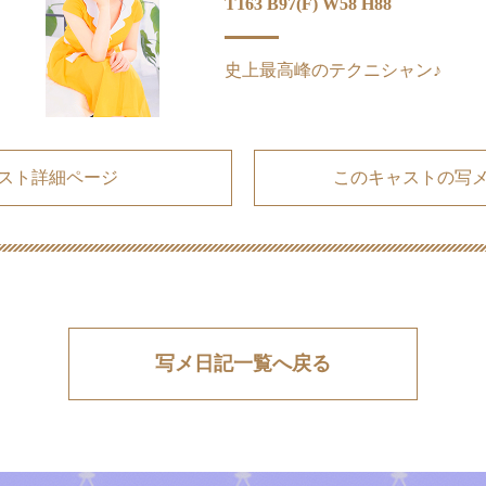
T163 B97(F) W58 H88
史上最高峰のテクニシャン♪
スト詳細ページ
このキャストの写
写メ日記一覧へ戻る