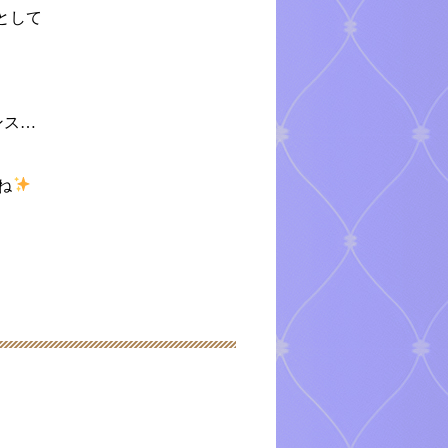
として
ンス…
ね