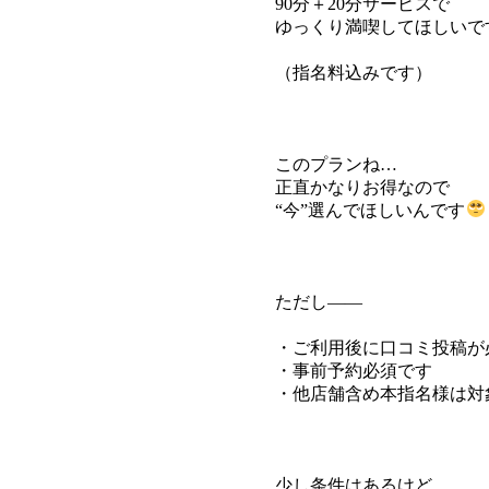
90分＋20分サービスで
ゆっくり満喫してほしいで
（指名料込みです）
このプランね…
正直かなりお得なので
“今”選んでほしいんです
ただし――
・ご利用後に口コミ投稿が
・事前予約必須です
・他店舗含め本指名様は対
少し条件はあるけど…