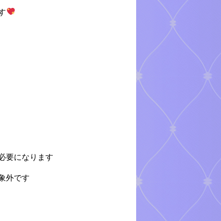
す
必要になります
象外です