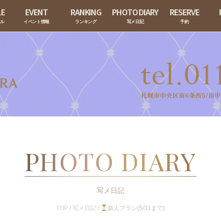
LE
EVENT
RANKING
PHOTO DIARY
RESERVE
ール
イベント情報
ランキング
写メ日記
予約
PHOTO DIARY
写メ日記
TOP
/
写メ日記
/
新人プラン(5/31まで)