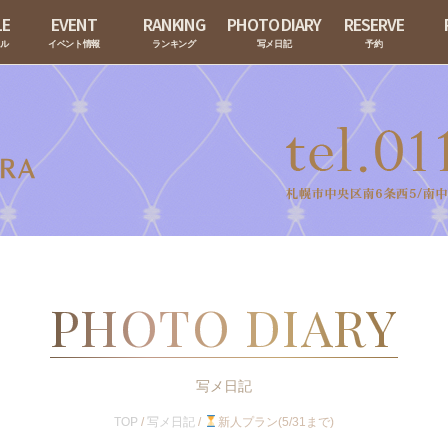
LE
EVENT
RANKING
PHOTO DIARY
RESERVE
ール
イベント情報
ランキング
写メ日記
予約
PHOTO DIARY
写メ日記
TOP
/
写メ日記
/
新人プラン(5/31まで)