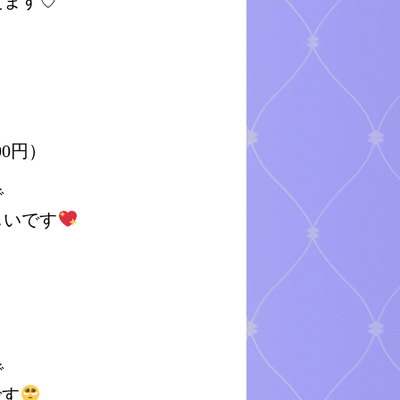
えます♡
00円）
で
しいです
で
です