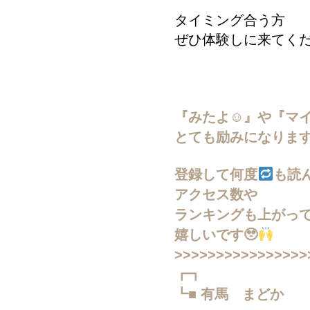
タイミング合う方
ぜひ体験しに来てく
『みたよ☺︎』や『マ
とても励みになりま
登録して何度
も読
アクセス数や
ランキングも上がっ
嬉しいです🥹
>>>>>>>>>>>>>>>>
┏┓
┗■ 有馬 まどか