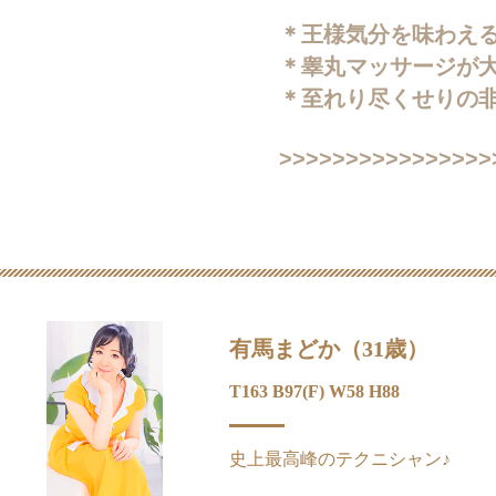
＊王様気分を味わえ
＊睾丸マッサージが大
＊至れり尽くせりの
>>>>>>>>>>>>>>>>
有馬まどか（31歳）
T163 B97(F) W58 H88
史上最高峰のテクニシャン♪