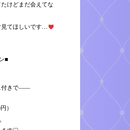
てたけどまだ会えてな
対見てほしいです…
ン■
ス付きで――
0円）
で