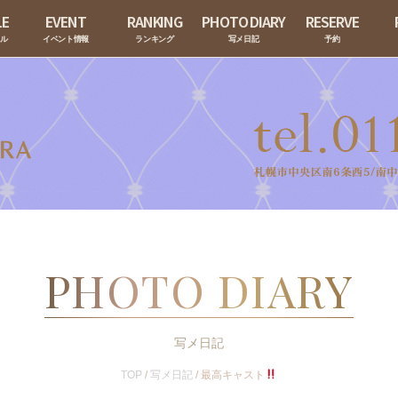
LE
EVENT
RANKING
PHOTO DIARY
RESERVE
ール
イベント情報
ランキング
写メ日記
予約
PHOTO DIARY
写メ日記
TOP
/
写メ日記
/
最高キャスト