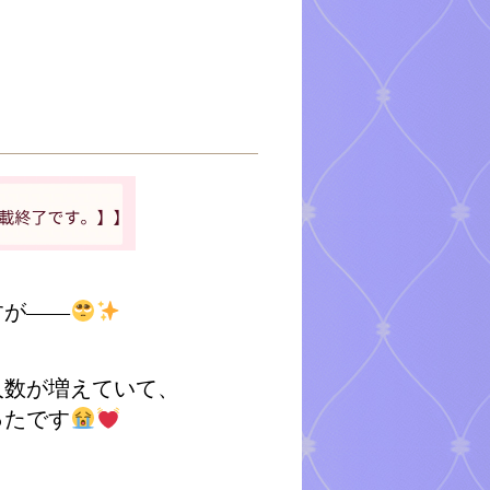
すが――
人数が増えていて、
ったです