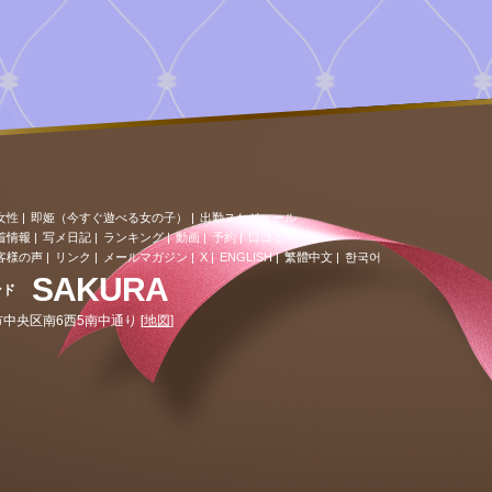
女性
|
即姫（今すぐ遊べる女の子）
|
出勤スケジュール
着情報
|
写メ日記
|
ランキング
|
動画
|
予約
|
口コミ
客様の声
|
リンク
|
メールマガジン |
X |
ENGLISH |
繁體中文 |
한국어
SAKURA
ンド
 札幌市中央区南6西5南中通り [
地図
]