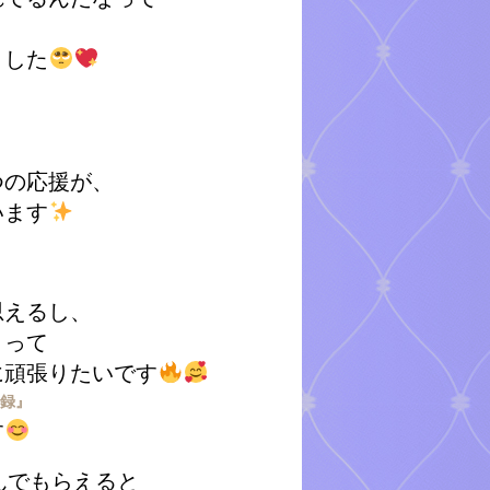
ました
つの応援が、
います
思えるし、
」って
に頑張りたいです
登録』
す
んでもらえると