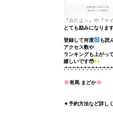
『みたよ☺︎』や『マ
とても励みになりま
登録して何度
も読
アクセス数や
ランキングも上がっ
嬉しいです🥹
:*:*:*:*:*:*:*:*:*:*:*:*:*
有馬 まどか
▼予約方法など詳し