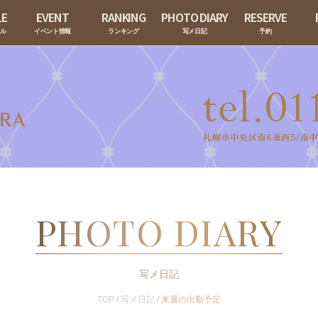
LE
EVENT
RANKING
PHOTO DIARY
RESERVE
ール
イベント情報
ランキング
写メ日記
予約
PHOTO DIARY
写メ日記
TOP
/
写メ日記
/
来週の出勤予定