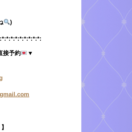
ね
)
:*:*:*:*:*:*:*:*:*:
直接予約
▼
g
@gmail.com
ト】