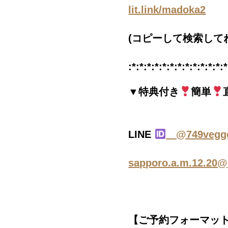
lit.link/madoka2
(コピーして検索して
:*:*:*:*:*:*:*:*:*:*:*:*:*
▼特典付き
簡単
LINE
@749vegg
sapporo.a.m.12.20
【ご予約フォーマッ