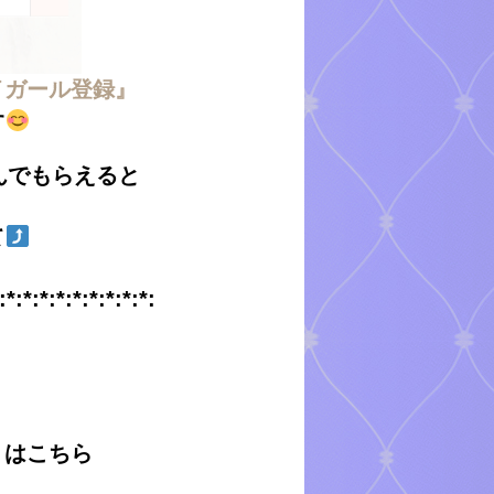
イガール登録』
す
んでもらえると
て
:*:*:*:*:*:*:*:*:*:
くはこちら