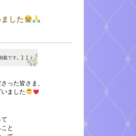
いました
ださった皆さま、
ざいました
って
ること