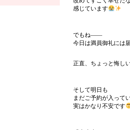
改めてすごく幸せだ
感じています
でもね――
今日は満員御礼には届
正直、ちょっと悔し
そして明日も
まだご予約が入って
実はかなり不安です