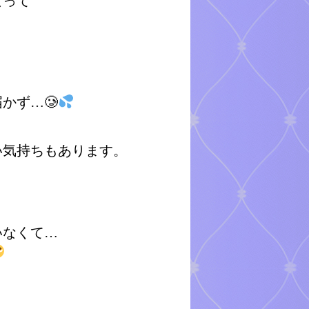
なって
かず…🥲
い気持ちもあります。
いなくて…