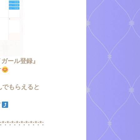
イガール登録』
す
んでもらえると
て
:*:*:*:*:*:*:*:*:*: