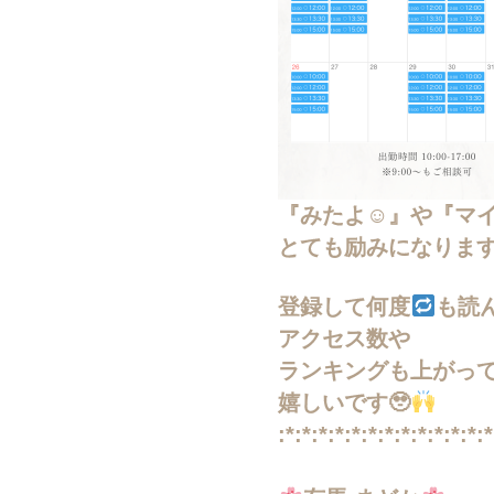
『みたよ☺︎』や『マ
とても励みになりま
登録して何度
も読
アクセス数や
ランキングも上がっ
嬉しいです🥹
:*:*:*:*:*:*:*:*:*:*:*:*:*