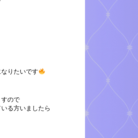
て
。
、
て
になりたいです
ますので
ている方いましたら