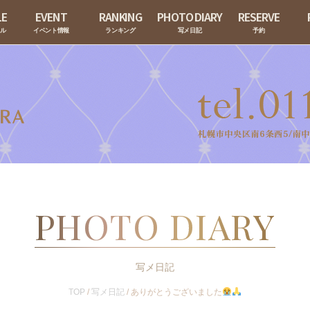
LE
EVENT
RANKING
PHOTO DIARY
RESERVE
ール
イベント情報
ランキング
写メ日記
予約
PHOTO DIARY
写メ日記
TOP
/
写メ日記
/
ありがとうございました