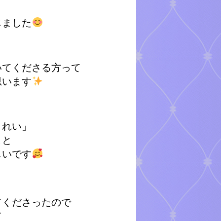
じました
いてくださる方って
思います
きれい」
こと
しいです
てくださったので
て