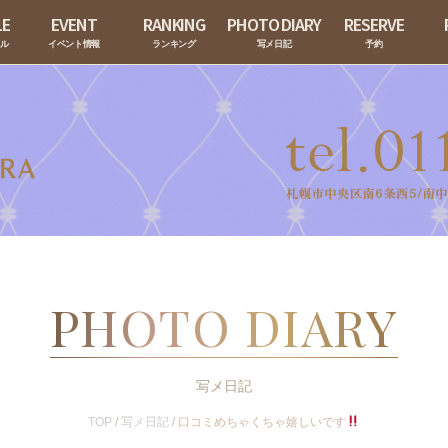
LE
EVENT
RANKING
PHOTO DIARY
RESERVE
ール
イベント情報
ランキング
写メ日記
予約
PHOTO DIARY
写メ日記
TOP
/
写メ日記
/
口コミめちゃくちゃ嬉しいです