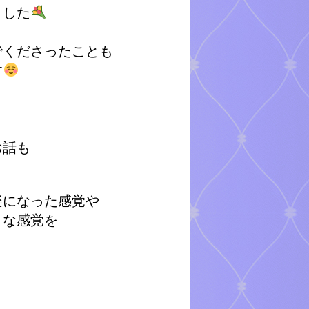
ました
でくださったことも
す
お話も
。
楽になった感覚や
うな感覚を
と